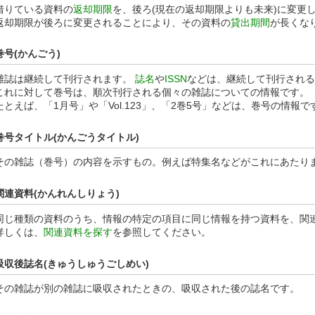
借りている資料の
返却期限
を、後ろ(現在の返却期限よりも未来)に変更
返却期限が後ろに変更されることにより、その資料の
貸出期間
が長くな
巻号(かんごう)
雑誌は継続して刊行されます。
誌名
や
ISSN
などは、継続して刊行される
これに対して巻号は、順次刊行される個々の雑誌についての情報です。
たとえば、「1月号」や「Vol.123」、「2巻5号」などは、巻号の情報で
巻号タイトル(かんごうタイトル)
その雑誌（巻号）の内容を示すもの。例えば特集名などがこれにあたり
関連資料(かんれんしりょう)
同じ種類の資料のうち、情報の特定の項目に同じ情報を持つ資料を、関
詳しくは、
関連資料を探す
を参照してください。
吸収後誌名(きゅうしゅうごしめい)
その雑誌が別の雑誌に吸収されたときの、吸収された後の誌名です。