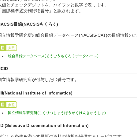
数値とチェックデジットを、ハイフンと数字で表します。
「国際標準逐次刊行物番号」と訳されます。
NACSIS目録(NACSISもくろく)
国立情報学研究所の総合目録データベース(NACSIS-CAT)の目録情報の
参照
総合目録データベース(そうごうもくろくデータベース)
NCID
国立情報学研究所が付与したID番号です。
II(National Institute of Informatics)
参照
国立情報学研究所(こくりつじょうほうがくけんきゅうじょ)
DI(Selective Dissemination of Information)
指定した条件を満たす最新の資料の情報を提供するサービスです。