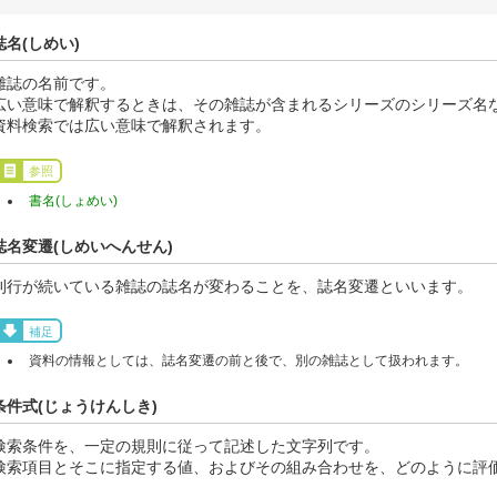
誌名(しめい)
雑誌の名前です。
広い意味で解釈するときは、その雑誌が含まれるシリーズのシリーズ名
資料検索では広い意味で解釈されます。
参照
書名(しょめい)
誌名変遷(しめいへんせん)
刊行が続いている雑誌の誌名が変わることを、誌名変遷といいます。
補足
資料の情報としては、誌名変遷の前と後で、別の雑誌として扱われます。
条件式(じょうけんしき)
検索条件を、一定の規則に従って記述した文字列です。
検索項目とそこに指定する値、およびその組み合わせを、どのように評