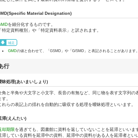
MD(Specific Material Designation)
GMD
を細分化するものです。
「特定資料種別」や「特定資料表示」と訳されます。
補足
GMD
の値と合わせて、「GSMD」や「G/SMD」と表記されることがあります
あ行
曖昧処理(あいまいしょり)
全角と半角や大文字と小文字、長音の有無など、同じ物を表す文字列の
ます。
これらの表記上の揺れを自動的に吸収する処理を曖昧処理といいます。
延滞(えんたい)
返却期限
を過ぎても、図書館に資料を返していないことを延滞といいま
延滞している資料を延滞中の資料、延滞中の資料がある人を延滞者とい