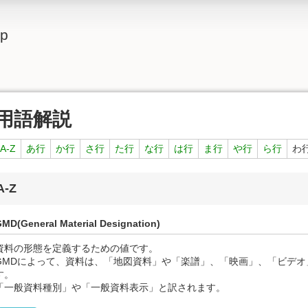
lp
用語解説
A-Z
あ行
か行
さ行
た行
な行
は行
ま行
や行
ら行
わ
A-Z
MD(General Material Designation)
資料の形態を定義するための値です。
GMDによって、資料は、「地図資料」や「楽譜」、「映画」、「ビデオ
す。
「一般資料種別」や「一般資料表示」と訳されます。