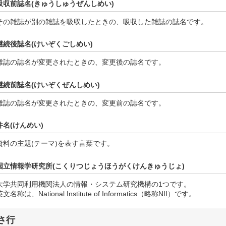
吸収前誌名(きゅうしゅうぜんしめい)
その雑誌が別の雑誌を吸収したときの、吸収した雑誌の誌名です。
継続後誌名(けいぞくごしめい)
雑誌の誌名が変更されたときの、変更後の誌名です。
継続前誌名(けいぞくぜんしめい)
雑誌の誌名が変更されたときの、変更前の誌名です。
件名(けんめい)
資料の主題(テーマ)を表す言葉です。
国立情報学研究所(こくりつじょうほうがくけんきゅうじょ)
大学共同利用機関法人の情報・システム研究機構の1つです。
英文名称は、National Institute of Informatics（略称NII）です。
さ行